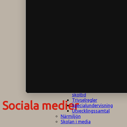
Klagomålspolicy
E
Klassföräldramöte
S
Klassutflykter
I
Konsekvenstrappa
Kyrkobesök
Lektionsanalys
Läromedelspolicy
Läxor på
Gripsholmsskolan
Nationella prov,
rutiner
NPF-certifirering 1
NPF certifiering 2
Ordningsregler åk
7-9
Policy om prövning
Skada under
skoltid
Trivselregler
Sociala medier
Specialundervisning
Utvecklingssamtal
Närmiljön
Skolan i media