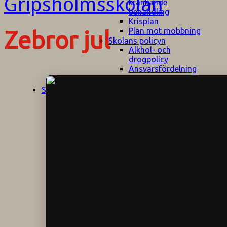
kränkande
behandling
Krisplan
Plan mot mobbning
Zebror jul
Skolans policyn
Alkhol- och
drogpolicy
Ansvarsfördelning
Att undervisa och
pedagogiskt
Start
Aktuellt
bemöta barn/elever
med ADHD
Bedömningsplan
Dataskyddspolicy
Datorprogram
Fairplay på
fotbollsplanen
Elevvården
Engelska för
hemflyttare
E
GHS
F
Utrymningsplan
D
Hjorthagen
G
IT-policy
S