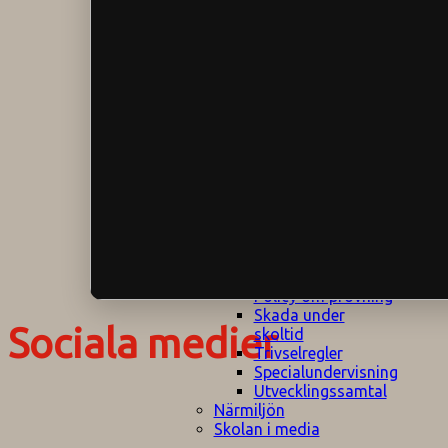
Klagomålspolicy
E
Klassföräldramöte
S
Klassutflykter
I
Konsekvenstrappa
Kyrkobesök
Lektionsanalys
Läromedelspolicy
Läxor på
Gripsholmsskolan
Nationella prov,
rutiner
NPF-certifirering 1
NPF certifiering 2
Ordningsregler åk
7-9
Policy om prövning
Skada under
Sociala medier
skoltid
Trivselregler
Specialundervisning
Utvecklingssamtal
Närmiljön
Skolan i media