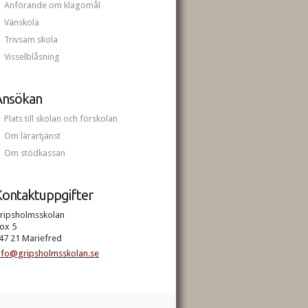
Anförande om klagomål
Vänskola
Trivsam skola
Visselblåsning
Ansökan
Plats till skolan och förskolan
Om lärartjänst
Om stödkassan
ontaktuppgifter
ripsholmsskolan
ox 5
47 21 Mariefred
nfo@gripsholmsskolan.se