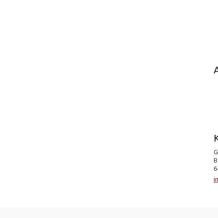
K
G
B
6
i