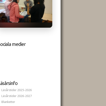
ociala medier
äsårsinfo
Läsårstider 2025-2026
Läsårstider 2026-2027
Blanketter