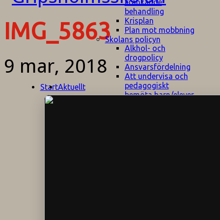
kränkande
behandling
Krisplan
IMG_5863
Plan mot mobbning
Skolans policyn
Alkhol- och
drogpolicy
9 mar, 2018
Ansvarsfördelning
Att undervisa och
pedagogiskt
Start
Aktuellt
bemöta barn/elever
med ADHD
Bedömningsplan
Dataskyddspolicy
Datorprogram
Fairplay på
fotbollsplanen
Elevvården
Engelska för
hemflyttare
E
GHS
F
Utrymningsplan
D
Hjorthagen
G
IT-policy
S