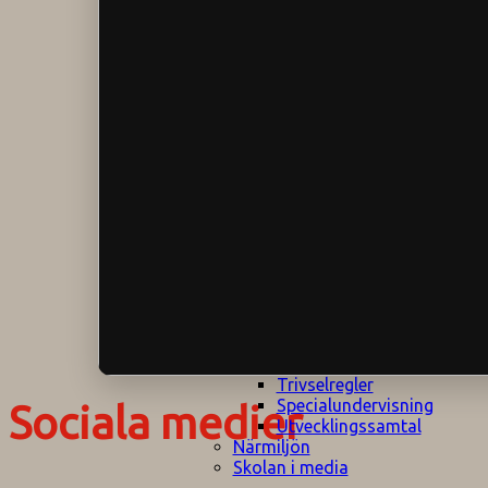
Klagomålspolicy
E
Klassföräldramöte
S
Klassutflykter
I
Konsekvenstrappa
Kyrkobesök
Lektionsanalys
Läromedelspolicy
Läxor på
Gripsholmsskolan
Nationella prov,
rutiner
NPF-certifirering 1
NPF certifiering 2
Ordningsregler åk
7-9
Policy om prövning
Skada under
skoltid
Trivselregler
Specialundervisning
Sociala medier
Utvecklingssamtal
Närmiljön
Skolan i media