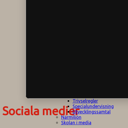
Klagomålspolicy
E
Klassföräldramöte
S
Klassutflykter
I
Konsekvenstrappa
Kyrkobesök
Lektionsanalys
Läromedelspolicy
Läxor på
Gripsholmsskolan
Nationella prov,
rutiner
NPF-certifirering 1
NPF certifiering 2
Ordningsregler åk
7-9
Policy om prövning
Skada under
skoltid
Trivselregler
Specialundervisning
Sociala medier
Utvecklingssamtal
Närmiljön
Skolan i media