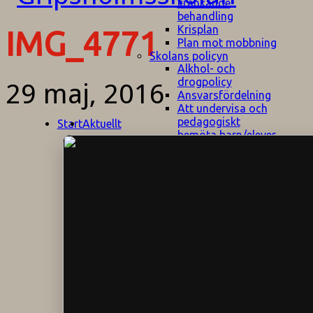
kränkande
behandling
Krisplan
IMG_4771
Plan mot mobbning
Skolans policyn
Alkhol- och
drogpolicy
29 maj, 2016
Ansvarsfördelning
Att undervisa och
pedagogiskt
Start
Aktuellt
bemöta barn/elever
med ADHD
Bedömningsplan
Dataskyddspolicy
Datorprogram
Fairplay på
fotbollsplanen
Elevvården
Engelska för
hemflyttare
E
GHS
F
Utrymningsplan
D
Hjorthagen
G
IT-policy
S