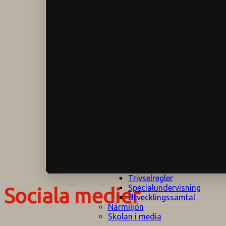
Klagomålspolicy
E
Klassföräldramöte
S
Klassutflykter
I
Konsekvenstrappa
Kyrkobesök
Lektionsanalys
Läromedelspolicy
Läxor på
Gripsholmsskolan
Nationella prov,
rutiner
NPF-certifirering 1
NPF certifiering 2
Ordningsregler åk
7-9
Policy om prövning
Skada under
skoltid
Trivselregler
Specialundervisning
Sociala medier
Utvecklingssamtal
Närmiljön
Skolan i media