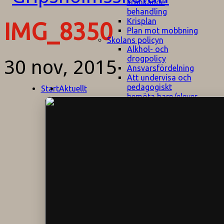
kränkande
behandling
Krisplan
IMG_8350
Plan mot mobbning
Skolans policyn
Alkhol- och
drogpolicy
30 nov, 2015
Ansvarsfördelning
Att undervisa och
pedagogiskt
Start
Aktuellt
bemöta barn/elever
med ADHD
Bedömningsplan
Dataskyddspolicy
Datorprogram
Fairplay på
fotbollsplanen
Elevvården
Engelska för
hemflyttare
E
GHS
F
Utrymningsplan
D
Hjorthagen
G
IT-policy
S