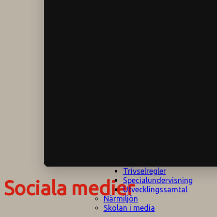
Klagomålspolicy
E
Klassföräldramöte
S
Klassutflykter
I
Konsekvenstrappa
Kyrkobesök
Lektionsanalys
Läromedelspolicy
Läxor på
Gripsholmsskolan
Nationella prov,
rutiner
NPF-certifirering 1
NPF certifiering 2
Ordningsregler åk
7-9
Policy om prövning
Skada under
skoltid
Trivselregler
Specialundervisning
Sociala medier
Utvecklingssamtal
Närmiljön
Skolan i media