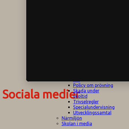
Klagomålspolicy
E
Klassföräldramöte
S
Klassutflykter
I
Konsekvenstrappa
Kyrkobesök
Lektionsanalys
Läromedelspolicy
Läxor på
Gripsholmsskolan
Nationella prov,
rutiner
NPF-certifirering 1
NPF certifiering 2
Ordningsregler åk
7-9
Policy om prövning
Sociala medier
Skada under
skoltid
Trivselregler
Specialundervisning
Utvecklingssamtal
Närmiljön
Skolan i media