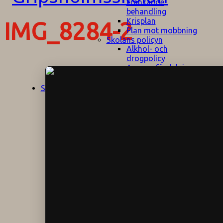
kränkande
behandling
Krisplan
IMG_8284-2
Plan mot mobbning
Skolans policyn
Alkhol- och
drogpolicy
Ansvarsfördelning
Att undervisa och
pedagogiskt
Start
Aktuellt
bemöta barn/elever
med ADHD
Bedömningsplan
Dataskyddspolicy
Datorprogram
Fairplay på
fotbollsplanen
Elevvården
Engelska för
hemflyttare
E
GHS
F
Utrymningsplan
D
Hjorthagen
G
IT-policy
S