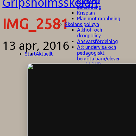
kränkande
behandling
Krisplan
Plan mot mobbning
IMG_2581
Skolans policyn
Alkhol- och
drogpolicy
Ansvarsfördelning
13 apr, 2016
Att undervisa och
pedagogiskt
Start
Aktuellt
bemöta barn/elever
med ADHD
Bedömningsplan
Dataskyddspolicy
Datorprogram
Fairplay på
fotbollsplanen
Elevvården
Engelska för
hemflyttare
E
GHS
F
Utrymningsplan
D
Hjorthagen
G
IT-policy
S