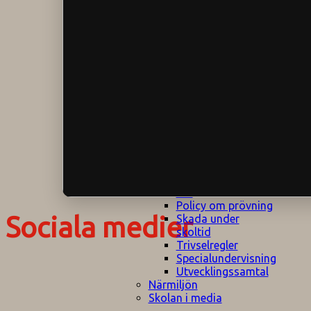
Klagomålspolicy
E
Klassföräldramöte
S
Klassutflykter
I
Konsekvenstrappa
Kyrkobesök
Lektionsanalys
Läromedelspolicy
Läxor på
Gripsholmsskolan
Nationella prov,
rutiner
NPF-certifirering 1
NPF certifiering 2
Ordningsregler åk
7-9
Policy om prövning
Sociala medier
Skada under
skoltid
Trivselregler
Specialundervisning
Utvecklingssamtal
Närmiljön
Skolan i media