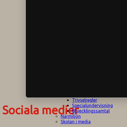
Klagomålspolicy
E
Klassföräldramöte
S
Klassutflykter
I
Konsekvenstrappa
Kyrkobesök
Lektionsanalys
Läromedelspolicy
Läxor på
Gripsholmsskolan
Nationella prov,
rutiner
NPF-certifirering 1
NPF certifiering 2
Ordningsregler åk
7-9
Policy om prövning
Skada under
skoltid
Trivselregler
Specialundervisning
Sociala medier
Utvecklingssamtal
Närmiljön
Skolan i media