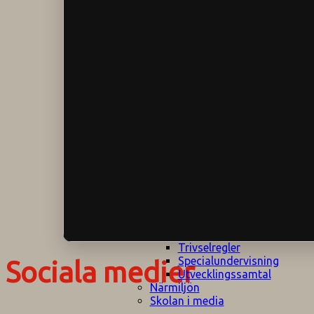
Klagomålspolicy
E
Klassföräldramöte
S
Klassutflykter
I
Konsekvenstrappa
Kyrkobesök
Lektionsanalys
Läromedelspolicy
Läxor på
Gripsholmsskolan
Nationella prov,
rutiner
NPF-certifirering 1
NPF certifiering 2
Ordningsregler åk
7-9
Policy om prövning
Skada under
skoltid
Trivselregler
Specialundervisning
Sociala medier
Utvecklingssamtal
Närmiljön
Skolan i media