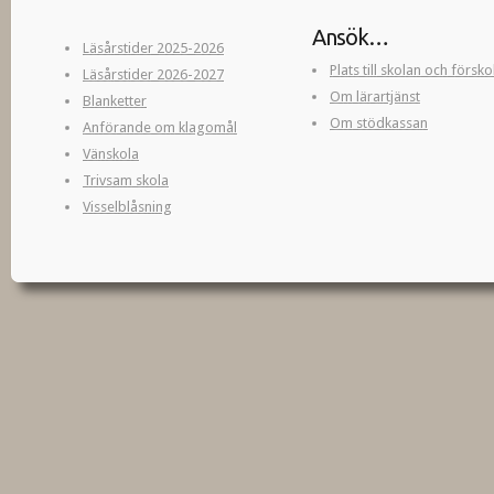
Ansök…
Läsårstider 2025-2026
Plats till skolan och försk
Läsårstider 2026-2027
Om lärartjänst
Blanketter
Om stödkassan
Anförande om klagomål
Vänskola
Trivsam skola
Visselblåsning