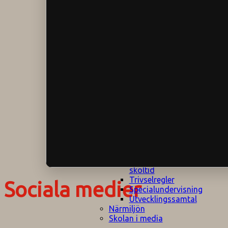
Klagomålspolicy
E
Klassföräldramöte
S
Klassutflykter
I
Konsekvenstrappa
Kyrkobesök
Lektionsanalys
Läromedelspolicy
Läxor på
Gripsholmsskolan
Nationella prov,
rutiner
NPF-certifirering 1
NPF certifiering 2
Ordningsregler åk
7-9
Policy om prövning
Skada under
skoltid
Trivselregler
Sociala medier
Specialundervisning
Utvecklingssamtal
Närmiljön
Skolan i media