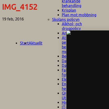
kränkande
IMG_4152
behandling
Krisplan
Plan mot mobbning
19 feb, 2016
Skolans policyn
Alkhol- och
drogpolicy
Ansvarsfördelning
Att undervisa och
pedagogiskt
Start
Aktuellt
bemöta barn/elever
med ADHD
Bedömningsplan
Dataskyddspolicy
Datorprogram
Fairplay på
fotbollsplanen
Elevvården
Engelska för
hemflyttare
E
GHS
F
Utrymningsplan
D
Hjorthagen
G
IT-policy
S