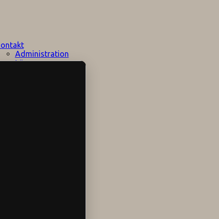
ontakt
Administration
Lärare
Elevhälsan
Speciallärare
Stödpersoner
Övrig personal
Sociala medier
Skolområdet
Hitta hit