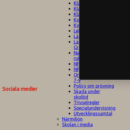
Klagomålspolicy
E
Klassföräldramöte
S
Klassutflykter
I
Konsekvenstrappa
Kyrkobesök
Lektionsanalys
Läromedelspolicy
Läxor på
Gripsholmsskolan
Nationella prov,
rutiner
NPF-certifirering 1
NPF certifiering 2
Ordningsregler åk
7-9
Policy om prövning
Sociala medier
Skada under
skoltid
Trivselregler
Specialundervisning
Utvecklingssamtal
Närmiljön
Skolan i media