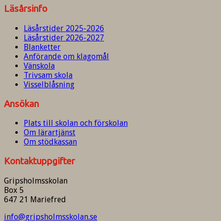
Läsårsinfo
Läsårstider 2025-2026
Läsårstider 2026-2027
Blanketter
Anförande om klagomål
Vänskola
Trivsam skola
Visselblåsning
Ansökan
Plats till skolan och förskolan
Om lärartjänst
Om stödkassan
Kontaktuppgifter
Gripsholmsskolan
Box 5
647 21 Mariefred
info@gripsholmsskolan.se