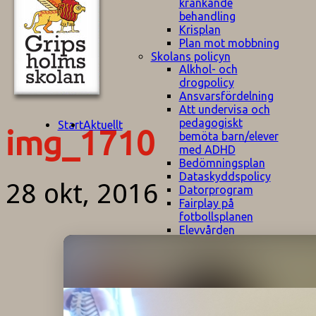
kränkande
behandling
Krisplan
Plan mot mobbning
Skolans policyn
Alkhol- och
drogpolicy
Ansvarsfördelning
Att undervisa och
pedagogiskt
Start
Aktuellt
img_1710
bemöta barn/elever
med ADHD
Bedömningsplan
Dataskyddspolicy
28 okt, 2016
Datorprogram
Fairplay på
fotbollsplanen
Elevvården
Engelska för
hemflyttare
E
GHS
F
Utrymningsplan
D
Hjorthagen
G
IT-policy
S