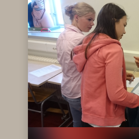
Klagomålspolicy
E
Klassföräldramöte
S
Klassutflykter
I
Konsekvenstrappa
Kyrkobesök
Lektionsanalys
Läromedelspolicy
Läxor på
Gripsholmsskolan
Nationella prov,
rutiner
NPF-certifirering 1
NPF certifiering 2
Ordningsregler åk
7-9
Policy om prövning
Skada under
skoltid
Trivselregler
Specialundervisning
Utvecklingssamtal
Närmiljön
Skolan i media