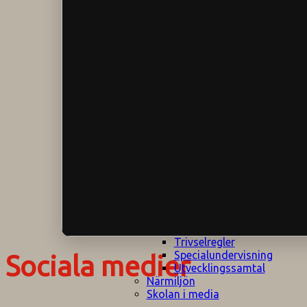
Klagomålspolicy
E
Klassföräldramöte
S
Klassutflykter
I
Konsekvenstrappa
Kyrkobesök
Lektionsanalys
Läromedelspolicy
Läxor på
Gripsholmsskolan
Nationella prov,
rutiner
NPF-certifirering 1
NPF certifiering 2
Ordningsregler åk
7-9
Policy om prövning
Skada under
skoltid
Trivselregler
Specialundervisning
Sociala medier
Utvecklingssamtal
Närmiljön
Skolan i media