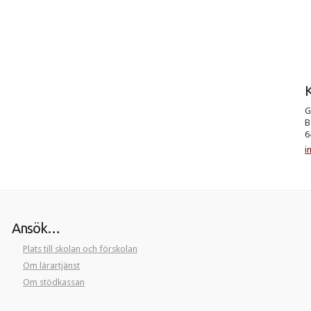
K
G
B
6
i
Ansök…
Plats till skolan och förskolan
Om lärartjänst
Om stödkassan