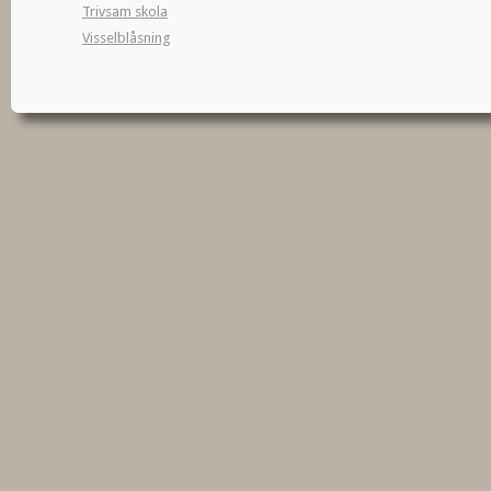
Trivsam skola
Visselblåsning