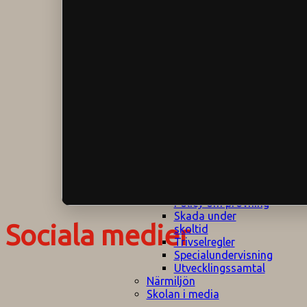
Klagomålspolicy
E
Klassföräldramöte
S
Klassutflykter
I
Konsekvenstrappa
Kyrkobesök
Lektionsanalys
Läromedelspolicy
Läxor på
Gripsholmsskolan
Nationella prov,
rutiner
NPF-certifirering 1
NPF certifiering 2
Ordningsregler åk
7-9
Policy om prövning
Skada under
Sociala medier
skoltid
Trivselregler
Specialundervisning
Utvecklingssamtal
Närmiljön
Skolan i media