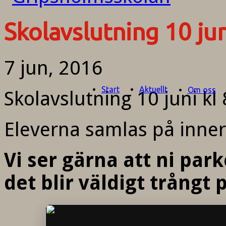
Skolavslutning 10 ju
7 jun, 2016
Start
Aktuellt
Om oss
Skolavslutning 10 juni kl
Eleverna samlas på inner
Vi ser gärna att ni pa
det blir väldigt trångt