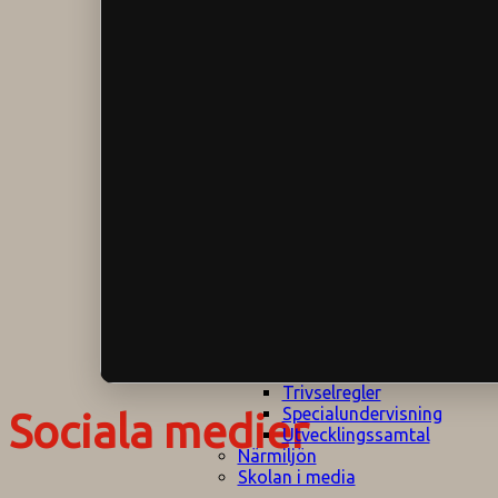
Klagomålspolicy
E
Klassföräldramöte
S
Klassutflykter
I
Konsekvenstrappa
Kyrkobesök
Lektionsanalys
Läromedelspolicy
Läxor på
Gripsholmsskolan
Nationella prov,
rutiner
NPF-certifirering 1
NPF certifiering 2
Ordningsregler åk
7-9
Policy om prövning
Skada under
skoltid
Trivselregler
Specialundervisning
Sociala medier
Utvecklingssamtal
Närmiljön
Skolan i media