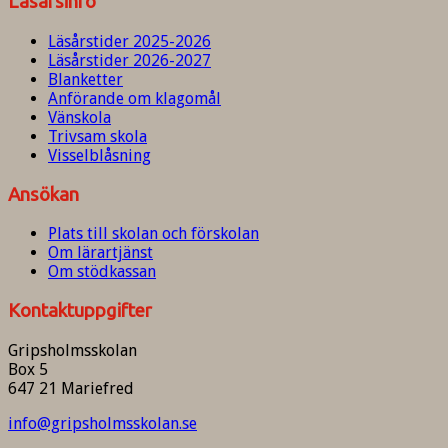
Läsårsinfo
Läsårstider 2025-2026
Läsårstider 2026-2027
Blanketter
Anförande om klagomål
Vänskola
Trivsam skola
Visselblåsning
Ansökan
Plats till skolan och förskolan
Om lärartjänst
Om stödkassan
Kontaktuppgifter
Gripsholmsskolan
Box 5
647 21 Mariefred
info@gripsholmsskolan.se