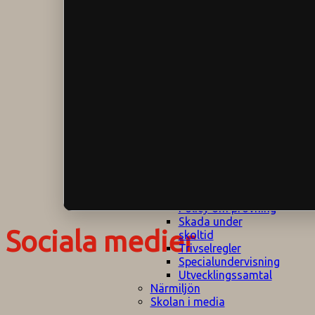
Klagomålspolicy
E
Klassföräldramöte
S
Klassutflykter
I
Konsekvenstrappa
Kyrkobesök
Lektionsanalys
Läromedelspolicy
Läxor på
Gripsholmsskolan
Nationella prov,
rutiner
NPF-certifirering 1
NPF certifiering 2
Ordningsregler åk
7-9
Policy om prövning
Skada under
Sociala medier
skoltid
Trivselregler
Specialundervisning
Utvecklingssamtal
Närmiljön
Skolan i media