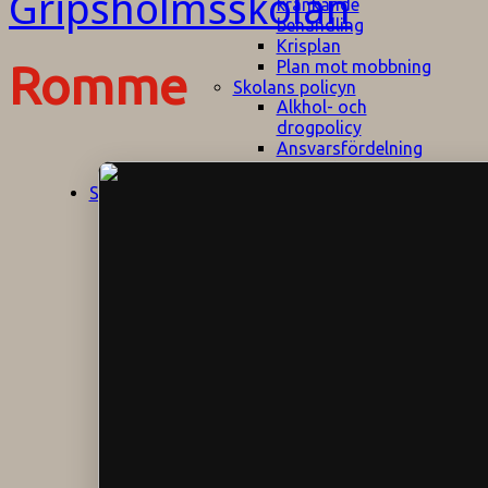
kränkande
behandling
Krisplan
Plan mot mobbning
Romme
Skolans policyn
Alkhol- och
drogpolicy
Ansvarsfördelning
Att undervisa och
pedagogiskt
Start
Aktuellt
bemöta barn/elever
med ADHD
Bedömningsplan
Dataskyddspolicy
Datorprogram
Fairplay på
fotbollsplanen
Elevvården
Engelska för
hemflyttare
E
GHS
F
Utrymningsplan
D
Hjorthagen
G
IT-policy
S