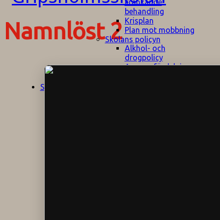
kränkande
behandling
Krisplan
Namnlöst 2
Plan mot mobbning
Skolans policyn
Alkhol- och
drogpolicy
Ansvarsfördelning
Att undervisa och
pedagogiskt
Start
Aktuellt
bemöta barn/elever
med ADHD
Bedömningsplan
Dataskyddspolicy
Datorprogram
Fairplay på
fotbollsplanen
Elevvården
Engelska för
hemflyttare
E
GHS
F
Utrymningsplan
D
Hjorthagen
G
IT-policy
S