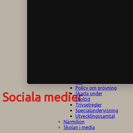
Klagomålspolicy
E
Klassföräldramöte
S
Klassutflykter
I
Konsekvenstrappa
Kyrkobesök
Lektionsanalys
Läromedelspolicy
Läxor på
Gripsholmsskolan
Nationella prov,
rutiner
NPF-certifirering 1
NPF certifiering 2
Ordningsregler åk
7-9
Policy om prövning
Sociala medier
Skada under
skoltid
Trivselregler
Specialundervisning
Utvecklingssamtal
Närmiljön
Skolan i media