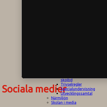
Klagomålspolicy
E
Klassföräldramöte
S
Klassutflykter
I
Konsekvenstrappa
Kyrkobesök
Lektionsanalys
Läromedelspolicy
Läxor på
Gripsholmsskolan
Nationella prov,
rutiner
NPF-certifirering 1
NPF certifiering 2
Ordningsregler åk
7-9
Policy om prövning
Skada under
skoltid
Trivselregler
Sociala medier
Specialundervisning
Utvecklingssamtal
Närmiljön
Skolan i media