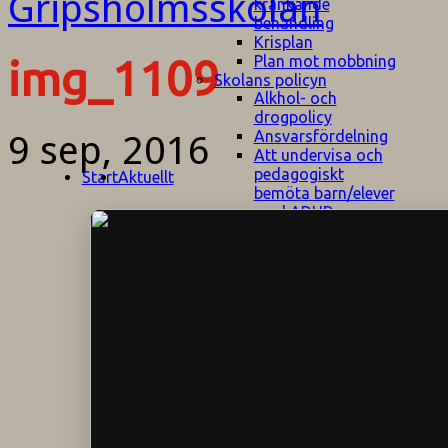
kränkande
behandling
Krisplan
Plan mot mobbning
img_1109
Skolans policyn
Alkhol- och
drogpolicy
Ansvarsfördelning
9 sep, 2016
Att undervisa och
pedagogiskt
Start
Aktuellt
bemöta barn/elever
med ADHD
Bedömningsplan
Dataskyddspolicy
Datorprogram
Fairplay på
fotbollsplanen
Elevvården
Engelska för
hemflyttare
E
GHS
F
Utrymningsplan
D
Hjorthagen
G
IT-policy
S