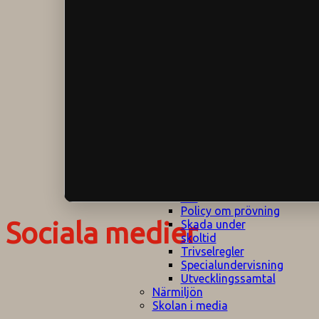
Klagomålspolicy
E
Klassföräldramöte
S
Klassutflykter
I
Konsekvenstrappa
Kyrkobesök
Lektionsanalys
Läromedelspolicy
Läxor på
Gripsholmsskolan
Nationella prov,
rutiner
NPF-certifirering 1
NPF certifiering 2
Ordningsregler åk
7-9
Policy om prövning
Sociala medier
Skada under
skoltid
Trivselregler
Specialundervisning
Utvecklingssamtal
Närmiljön
Skolan i media