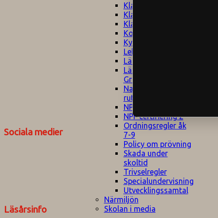
Klagomålspolicy
E
Klassföräldramöte
S
Klassutflykter
I
Konsekvenstrappa
Kyrkobesök
Lektionsanalys
Läromedelspolicy
Läxor på
Gripsholmsskolan
Nationella prov,
rutiner
NPF-certifirering 1
NPF certifiering 2
Ordningsregler åk
Sociala medier
7-9
Policy om prövning
Skada under
skoltid
Trivselregler
Specialundervisning
Utvecklingssamtal
Närmiljön
Skolan i media
Läsårsinfo