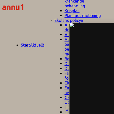
kränkande
annu1
behandling
Krisplan
Plan mot mobbning
Skolans policyn
Alkhol- och
drogpolicy
Ansvarsfördelning
Att undervisa och
pedagogiskt
Start
Aktuellt
bemöta barn/elever
med ADHD
Bedömningsplan
Dataskyddspolicy
Datorprogram
Fairplay på
fotbollsplanen
Elevvården
Engelska för
hemflyttare
E
GHS
F
Utrymningsplan
D
Hjorthagen
G
IT-policy
S