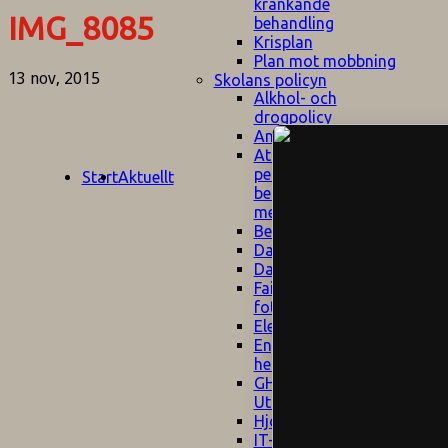
kränkande
IMG_8085
behandling
Krisplan
Plan mot mobbning
13 nov, 2015
Skolans policyn
Alkhol- och
drogpolicy
Ansvarsfördelning
Att undervisa och
pedagogiskt
Start
Aktuellt
bemöta barn/elever
med ADHD
Bedömningsplan
Dataskyddspolicy
Datorprogram
Fairplay på
fotbollsplanen
Elevvården
Engelska för
hemflyttare
E
GHS
F
Utrymningsplan
D
Hjorthagen
G
IT-policy
S