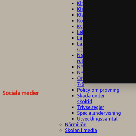
Klagomålspolicy
E
Klassföräldramöte
S
Klassutflykter
I
Konsekvenstrappa
Kyrkobesök
Lektionsanalys
Läromedelspolicy
Läxor på
Gripsholmsskolan
Nationella prov,
rutiner
NPF-certifirering 1
NPF certifiering 2
Ordningsregler åk
7-9
Policy om prövning
Sociala medier
Skada under
skoltid
Trivselregler
Specialundervisning
Utvecklingssamtal
Närmiljön
Skolan i media