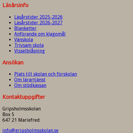
Läsårsinfo
Läsårstider 2025-2026
Läsårstider 2026-2027
Blanketter
Anförande om klagomål
Vänskola
Trivsam skola
Visselblåsning
Ansökan
Plats till skolan och förskolan
Om lärartjänst
Om stödkassan
Kontaktuppgifter
Gripsholmsskolan
Box 5
647 21 Mariefred
info@gripsholmsskolan.se