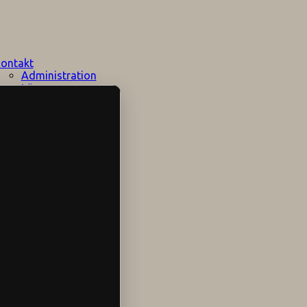
ontakt
Administration
Lärare
Elevhälsan
Speciallärare
Stödpersoner
Övrig personal
Sociala medier
Skolområdet
Hitta hit