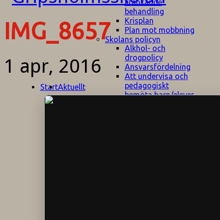
kränkande
behandling
Krisplan
IMG_8657
Plan mot mobbning
Skolans policyn
Alkhol- och
drogpolicy
1 apr, 2016
Ansvarsfördelning
Att undervisa och
pedagogiskt
Start
Aktuellt
bemöta barn/elever
med ADHD
Bedömningsplan
Dataskyddspolicy
Datorprogram
Fairplay på
fotbollsplanen
Elevvården
Engelska för
hemflyttare
E
GHS
F
Utrymningsplan
D
Hjorthagen
G
IT-policy
S