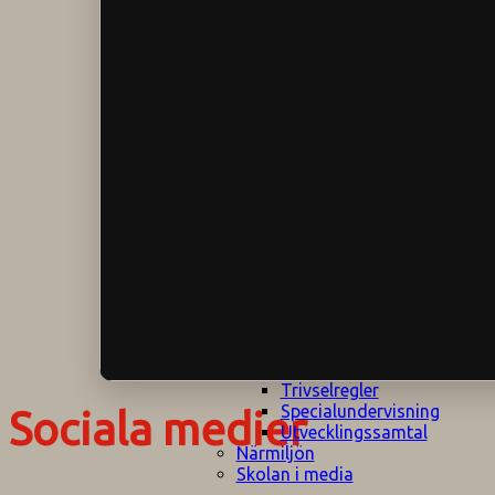
Klagomålspolicy
E
Klassföräldramöte
S
Klassutflykter
I
Konsekvenstrappa
Kyrkobesök
Lektionsanalys
Läromedelspolicy
Läxor på
Gripsholmsskolan
Nationella prov,
rutiner
NPF-certifirering 1
NPF certifiering 2
Ordningsregler åk
7-9
Policy om prövning
Skada under
skoltid
Trivselregler
Specialundervisning
Sociala medier
Utvecklingssamtal
Närmiljön
Skolan i media