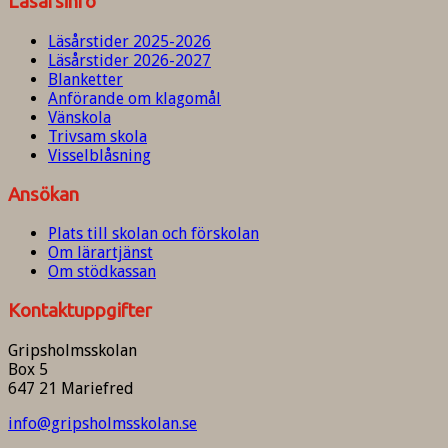
Läsårsinfo
Läsårstider 2025-2026
Läsårstider 2026-2027
Blanketter
Anförande om klagomål
Vänskola
Trivsam skola
Visselblåsning
Ansökan
Plats till skolan och förskolan
Om lärartjänst
Om stödkassan
Kontaktuppgifter
Gripsholmsskolan
Box 5
647 21 Mariefred
info@gripsholmsskolan.se