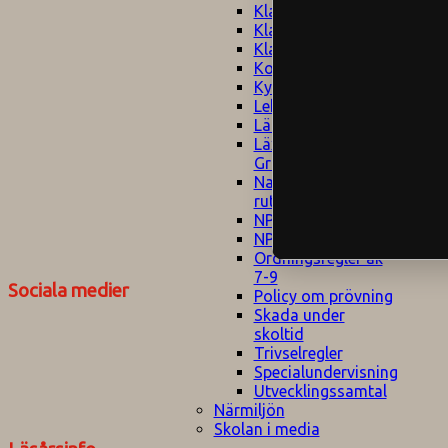
Klagomålspolicy
E
Klassföräldramöte
S
Klassutflykter
I
Konsekvenstrappa
Kyrkobesök
Lektionsanalys
Läromedelspolicy
Läxor på
Gripsholmsskolan
Nationella prov,
rutiner
NPF-certifirering 1
NPF certifiering 2
Ordningsregler åk
7-9
Sociala medier
Policy om prövning
Skada under
skoltid
Trivselregler
Specialundervisning
Utvecklingssamtal
Närmiljön
Skolan i media