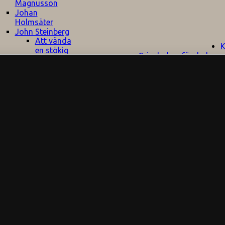
Magnusson
Johan
Holmsäter
John Steinberg
Att vända
K
en stökig
Gripsholms förskola
klass
Fritidshem
Information om
November
Allmän
förskolan
är inte att
information
Inskolning
leka med
Anmälan,
Kontaktuppgifter
Råd till
avanmälan
Organisation
nya
& regler
Jobba hos oss
pedagoger
Kontakt
Blanketter
Sju
strategier
Lars-Eric Berg
Linda Mannila
Renata
Chlumska
levråd
öräldraråd
atorer
rön flagg
kolrestaurang