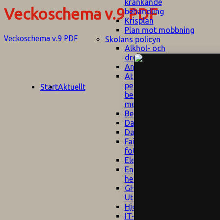
kränkande
Veckoschema v.9 PDF
behandling
Krisplan
Plan mot mobbning
Veckoschema v.9 PDF
Skolans policyn
Alkhol- och
drogpolicy
Ansvarsfördelning
Att undervisa och
pedagogiskt
Start
Aktuellt
bemöta barn/elever
med ADHD
Bedömningsplan
Dataskyddspolicy
Datorprogram
Fairplay på
fotbollsplanen
Elevvården
Engelska för
hemflyttare
E
GHS
F
Utrymningsplan
D
Hjorthagen
G
IT-policy
S