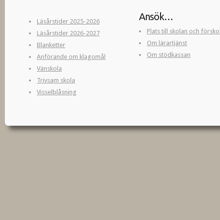
Ansök…
Läsårstider 2025-2026
Plats till skolan och försk
Läsårstider 2026-2027
Om lärartjänst
Blanketter
Om stödkassan
Anförande om klagomål
Vänskola
Trivsam skola
Visselblåsning