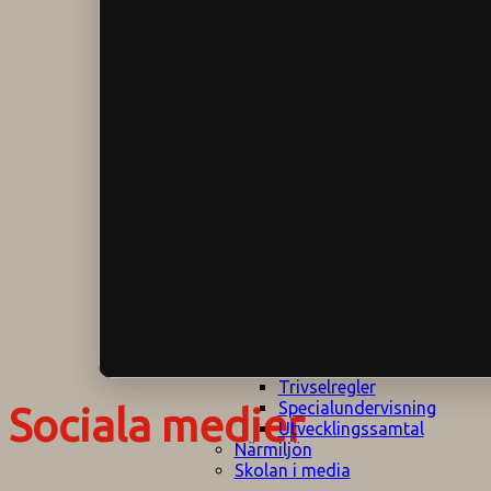
Klagomålspolicy
E
Klassföräldramöte
S
Klassutflykter
I
Konsekvenstrappa
Kyrkobesök
Lektionsanalys
Läromedelspolicy
Läxor på
Gripsholmsskolan
Nationella prov,
rutiner
NPF-certifirering 1
NPF certifiering 2
Ordningsregler åk
7-9
Policy om prövning
Skada under
skoltid
Trivselregler
Specialundervisning
Sociala medier
Utvecklingssamtal
Närmiljön
Skolan i media