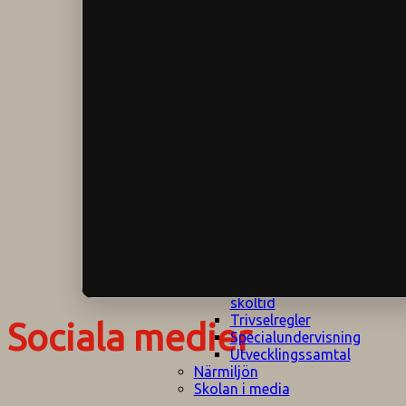
Klagomålspolicy
E
Klassföräldramöte
S
Klassutflykter
I
Konsekvenstrappa
Kyrkobesök
Lektionsanalys
Läromedelspolicy
Läxor på
Gripsholmsskolan
Nationella prov,
rutiner
NPF-certifirering 1
NPF certifiering 2
Ordningsregler åk
7-9
Policy om prövning
Skada under
skoltid
Trivselregler
Sociala medier
Specialundervisning
Utvecklingssamtal
Närmiljön
Skolan i media