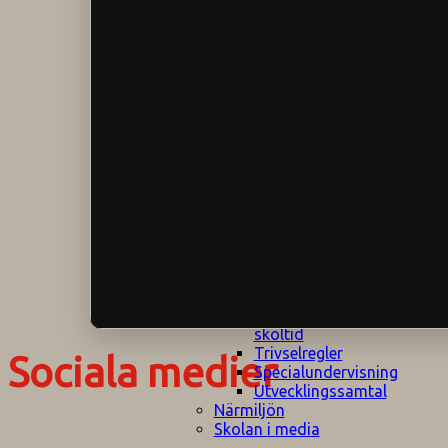
Klagomålspolicy
E
Klassföräldramöte
S
Klassutflykter
I
Konsekvenstrappa
Kyrkobesök
Lektionsanalys
Läromedelspolicy
Läxor på
Gripsholmsskolan
Nationella prov,
rutiner
NPF-certifirering 1
NPF certifiering 2
Ordningsregler åk
7-9
Policy om prövning
Skada under
skoltid
Trivselregler
Sociala medier
Specialundervisning
Utvecklingssamtal
Närmiljön
Skolan i media