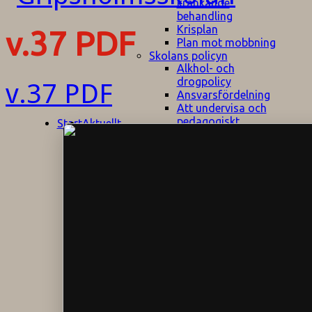
kränkande
behandling
Krisplan
v.37 PDF
Plan mot mobbning
Skolans policyn
Alkhol- och
drogpolicy
v.37 PDF
Ansvarsfördelning
Att undervisa och
pedagogiskt
Start
Aktuellt
bemöta barn/elever
med ADHD
Bedömningsplan
Dataskyddspolicy
Datorprogram
Fairplay på
fotbollsplanen
Elevvården
Engelska för
hemflyttare
E
GHS
F
Utrymningsplan
D
Hjorthagen
G
IT-policy
S