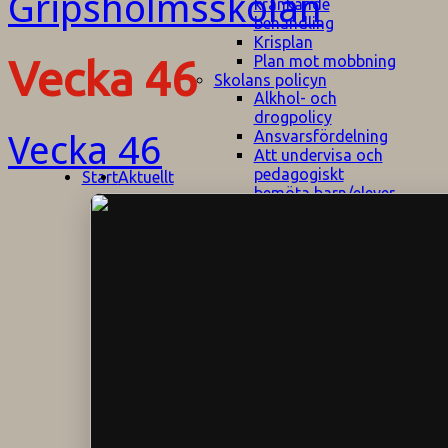
kränkande
behandling
Krisplan
Plan mot mobbning
Vecka 46
Skolans policyn
Alkhol- och
drogpolicy
Ansvarsfördelning
Vecka 46
Att undervisa och
pedagogiskt
Start
Aktuellt
bemöta barn/elever
med ADHD
Bedömningsplan
Dataskyddspolicy
Datorprogram
Fairplay på
fotbollsplanen
Elevvården
Engelska för
hemflyttare
E
GHS
F
Utrymningsplan
D
Hjorthagen
G
IT-policy
S