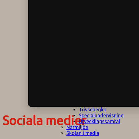
Klagomålspolicy
E
Klassföräldramöte
S
Klassutflykter
I
Konsekvenstrappa
Kyrkobesök
Lektionsanalys
Läromedelspolicy
Läxor på
Gripsholmsskolan
Nationella prov,
rutiner
NPF-certifirering 1
NPF certifiering 2
Ordningsregler åk
7-9
Policy om prövning
Skada under
skoltid
Trivselregler
Specialundervisning
Sociala medier
Utvecklingssamtal
Närmiljön
Skolan i media