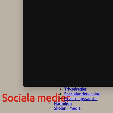
Klagomålspolicy
E
Klassföräldramöte
S
Klassutflykter
I
Konsekvenstrappa
Kyrkobesök
Lektionsanalys
Läromedelspolicy
Läxor på
Gripsholmsskolan
Nationella prov,
rutiner
NPF-certifirering 1
NPF certifiering 2
Ordningsregler åk
7-9
Policy om prövning
Skada under
skoltid
Trivselregler
Specialundervisning
Sociala medier
Utvecklingssamtal
Närmiljön
Skolan i media