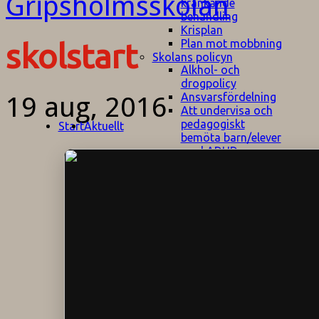
kränkande
behandling
Krisplan
Plan mot mobbning
skolstart
Skolans policyn
Alkhol- och
drogpolicy
Ansvarsfördelning
19 aug, 2016
Att undervisa och
pedagogiskt
Start
Aktuellt
bemöta barn/elever
med ADHD
Bedömningsplan
Dataskyddspolicy
Datorprogram
Fairplay på
fotbollsplanen
Elevvården
Engelska för
hemflyttare
E
GHS
F
Utrymningsplan
D
Hjorthagen
G
IT-policy
S