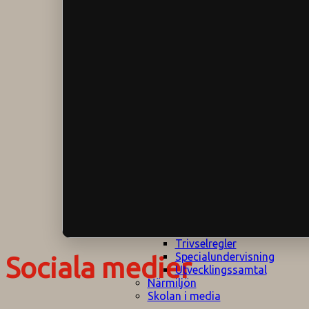
Klagomålspolicy
E
Klassföräldramöte
S
Klassutflykter
I
Konsekvenstrappa
Kyrkobesök
Lektionsanalys
Läromedelspolicy
Läxor på
Gripsholmsskolan
Nationella prov,
rutiner
NPF-certifirering 1
NPF certifiering 2
Ordningsregler åk
7-9
Policy om prövning
Skada under
skoltid
Trivselregler
Specialundervisning
Sociala medier
Utvecklingssamtal
Närmiljön
Skolan i media