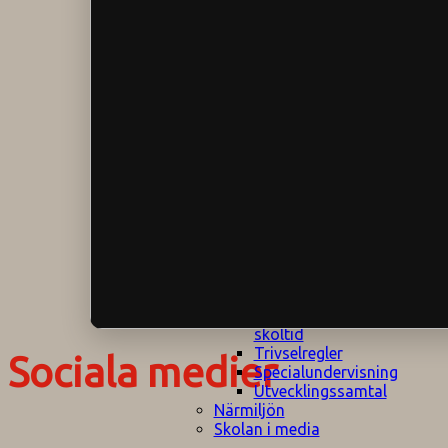
Klagomålspolicy
E
Klassföräldramöte
S
Klassutflykter
I
Konsekvenstrappa
Kyrkobesök
Lektionsanalys
Läromedelspolicy
Läxor på
Gripsholmsskolan
Nationella prov,
rutiner
NPF-certifirering 1
NPF certifiering 2
Ordningsregler åk
7-9
Policy om prövning
Skada under
skoltid
Trivselregler
Sociala medier
Specialundervisning
Utvecklingssamtal
Närmiljön
Skolan i media