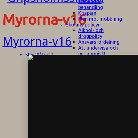
kränkande
behandling
Krisplan
Myrorna-v16
Plan mot mobbning
Skolans policyn
Alkhol- och
drogpolicy
Myrorna-v16
Ansvarsfördelning
Att undervisa och
pedagogiskt
Start
Aktuellt
bemöta barn/elever
med ADHD
Bedömningsplan
Dataskyddspolicy
Datorprogram
Fairplay på
fotbollsplanen
Elevvården
Engelska för
hemflyttare
E
GHS
F
Utrymningsplan
D
Hjorthagen
G
IT-policy
S