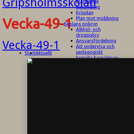
kränkande
behandling
Krisplan
Plan mot mobbning
Vecka-49-1
Skolans policyn
Alkhol- och
drogpolicy
Ansvarsfördelning
Vecka-49-1
Att undervisa och
pedagogiskt
Start
Aktuellt
bemöta barn/elever
med ADHD
Bedömningsplan
Dataskyddspolicy
Datorprogram
Fairplay på
fotbollsplanen
Elevvården
Engelska för
hemflyttare
E
GHS
F
Utrymningsplan
D
Hjorthagen
G
IT-policy
S