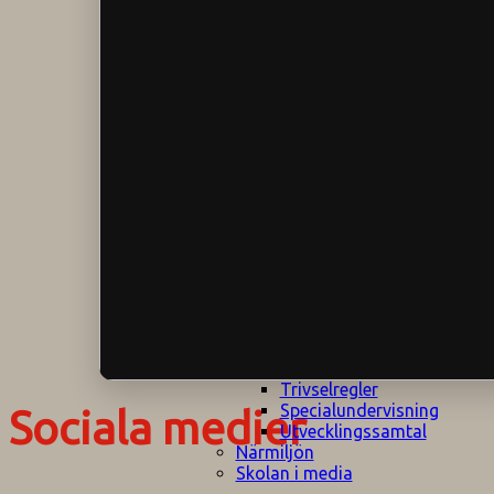
Klagomålspolicy
E
Klassföräldramöte
S
Klassutflykter
I
Konsekvenstrappa
Kyrkobesök
Lektionsanalys
Läromedelspolicy
Läxor på
Gripsholmsskolan
Nationella prov,
rutiner
NPF-certifirering 1
NPF certifiering 2
Ordningsregler åk
7-9
Policy om prövning
Skada under
skoltid
Trivselregler
Specialundervisning
Sociala medier
Utvecklingssamtal
Närmiljön
Skolan i media