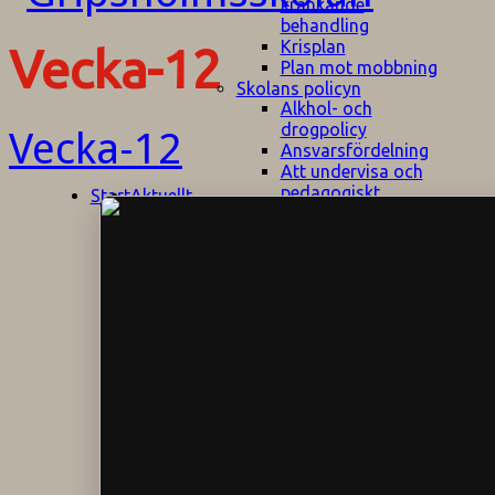
kränkande
behandling
Krisplan
Vecka-12
Plan mot mobbning
Skolans policyn
Alkhol- och
drogpolicy
Vecka-12
Ansvarsfördelning
Att undervisa och
pedagogiskt
Start
Aktuellt
bemöta barn/elever
med ADHD
Bedömningsplan
Dataskyddspolicy
Datorprogram
Fairplay på
fotbollsplanen
Elevvården
Engelska för
hemflyttare
E
GHS
F
Utrymningsplan
D
Hjorthagen
G
IT-policy
S