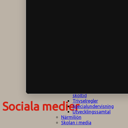
Klagomålspolicy
E
Klassföräldramöte
S
Klassutflykter
I
Konsekvenstrappa
Kyrkobesök
Lektionsanalys
Läromedelspolicy
Läxor på
Gripsholmsskolan
Nationella prov,
rutiner
NPF-certifirering 1
NPF certifiering 2
Ordningsregler åk
7-9
Policy om prövning
Skada under
skoltid
Trivselregler
Sociala medier
Specialundervisning
Utvecklingssamtal
Närmiljön
Skolan i media