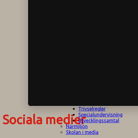
Klagomålspolicy
E
Klassföräldramöte
S
Klassutflykter
I
Konsekvenstrappa
Kyrkobesök
Lektionsanalys
Läromedelspolicy
Läxor på
Gripsholmsskolan
Nationella prov,
rutiner
NPF-certifirering 1
NPF certifiering 2
Ordningsregler åk
7-9
Policy om prövning
Skada under
skoltid
Trivselregler
Specialundervisning
Sociala medier
Utvecklingssamtal
Närmiljön
Skolan i media