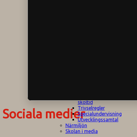
Klagomålspolicy
E
Klassföräldramöte
S
Klassutflykter
I
Konsekvenstrappa
Kyrkobesök
Lektionsanalys
Läromedelspolicy
Läxor på
Gripsholmsskolan
Nationella prov,
rutiner
NPF-certifirering 1
NPF certifiering 2
Ordningsregler åk
7-9
Policy om prövning
Skada under
skoltid
Trivselregler
Sociala medier
Specialundervisning
Utvecklingssamtal
Närmiljön
Skolan i media