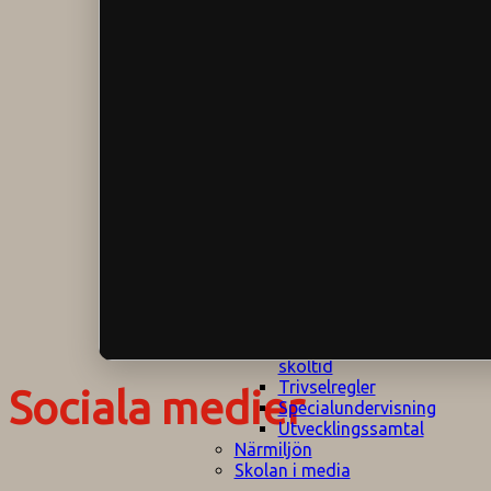
Klagomålspolicy
E
Klassföräldramöte
S
Klassutflykter
I
Konsekvenstrappa
Kyrkobesök
Lektionsanalys
Läromedelspolicy
Läxor på
Gripsholmsskolan
Nationella prov,
rutiner
NPF-certifirering 1
NPF certifiering 2
Ordningsregler åk
7-9
Policy om prövning
Skada under
skoltid
Trivselregler
Sociala medier
Specialundervisning
Utvecklingssamtal
Närmiljön
Skolan i media