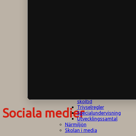
Klagomålspolicy
E
Klassföräldramöte
S
Klassutflykter
I
Konsekvenstrappa
Kyrkobesök
Lektionsanalys
Läromedelspolicy
Läxor på
Gripsholmsskolan
Nationella prov,
rutiner
NPF-certifirering 1
NPF certifiering 2
Ordningsregler åk
7-9
Policy om prövning
Skada under
skoltid
Trivselregler
Sociala medier
Specialundervisning
Utvecklingssamtal
Närmiljön
Skolan i media