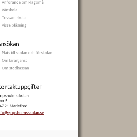
Anförande om klagomål
Vänskola
Trivsam skola
Visselblåsning
Ansökan
Plats till skolan och förskolan
Om lärartjänst
Om stödkassan
ontaktuppgifter
ripsholmsskolan
ox 5
47 21 Mariefred
nfo@gripsholmsskolan.se