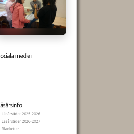
ociala medier
äsårsinfo
Läsårstider 2025-2026
Läsårstider 2026-2027
Blanketter