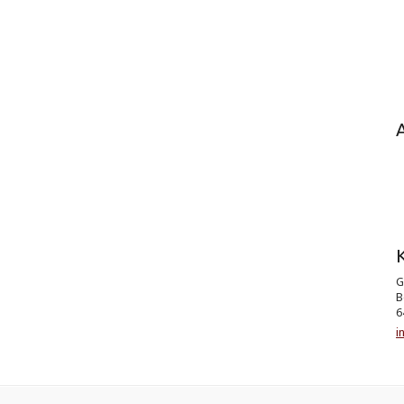
K
G
B
6
i