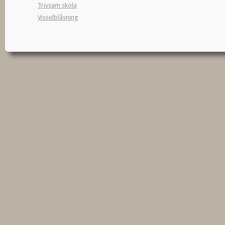
Trivsam skola
Visselblåsning