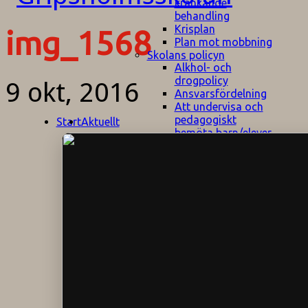
kränkande
behandling
Krisplan
img_1568
Plan mot mobbning
Skolans policyn
Alkhol- och
drogpolicy
9 okt, 2016
Ansvarsfördelning
Att undervisa och
pedagogiskt
Start
Aktuellt
bemöta barn/elever
med ADHD
Bedömningsplan
Dataskyddspolicy
Datorprogram
Fairplay på
fotbollsplanen
Elevvården
Engelska för
hemflyttare
E
GHS
F
Utrymningsplan
D
Hjorthagen
G
IT-policy
S