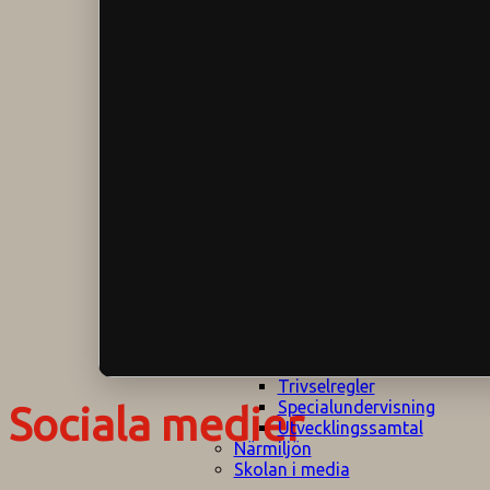
Klagomålspolicy
E
Klassföräldramöte
S
Klassutflykter
I
Konsekvenstrappa
Kyrkobesök
Lektionsanalys
Läromedelspolicy
Läxor på
Gripsholmsskolan
Nationella prov,
rutiner
NPF-certifirering 1
NPF certifiering 2
Ordningsregler åk
7-9
Policy om prövning
Skada under
skoltid
Trivselregler
Specialundervisning
Sociala medier
Utvecklingssamtal
Närmiljön
Skolan i media